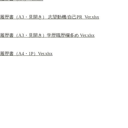
履歴書（A3・見開き） 志望動機/自己PR  Ver.xlsx
履歴書（A3・見開き）学歴職歴欄多め Ver.xlsx
履歴書（A4・1P）Ver.xlsx